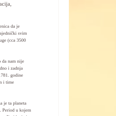
cija, 
nica da je 
ajednički svim 
uge (cca 3500 
o da nam nije 
dno i zadnja 
 1781. godine 
 i time 
 je ta planeta 
a. Period u kojem 