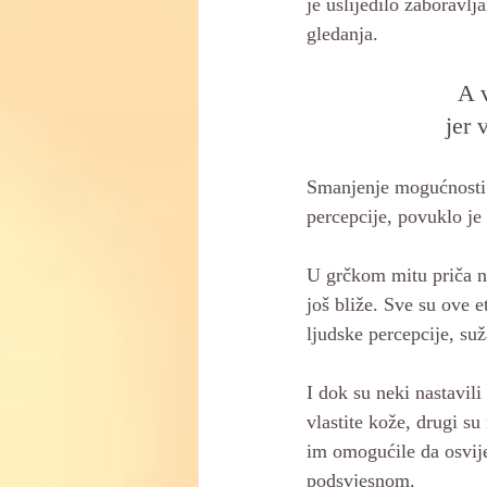
je uslijedilo zaboravlj
gledanja. 
A v
jer 
Smanjenje mogućnosti 
percepcije, povuklo je 
U grčkom mitu priča ne
još bliže. Sve su ove 
ljudske percepcije, suža
I dok su neki nastavili
vlastite kože, drugi su 
im omogućile da osvijes
podsvjesnom.