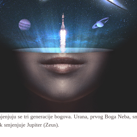
enjuju se tri generacije bogova. Urana, prvog Boga Neba, sm
k smjenjuje Jupiter (Zeus). 