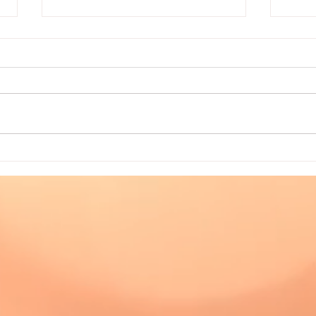
Moćna
Reiki Oceanskog Bisera©