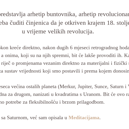
redstavlja arhetip buntovnika, arhetip revoluciona
eba čuditi činjenica da je otkriven krajem 18. stolj
u vrijeme velikih revolucija. 
kon kreće direktno, nakon dugih 6 mjeseci retrogradnog hoda
 a onima, koji su na njih spremni, bit će lakše provoditi ih. 
 riječ o promjenama vezanim direktno za materijalni i fizički s
 sustav vrijednosti koji smo postavili i prema kojem donosi
seca većina ostalih planeta (Merkur, Jupiter, Sunce, Saturn i 
edna za drugom, nanizati u kvadratima s Uranom. Bit će ovo r
uno potrebe za fleksibilnošću i brzom prilagodbom. 
i sa Saturnom, već sam opisala u 
Meditacijama
.