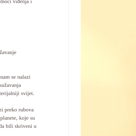
 moči viđenja i 
žavanje 
 nam se nalazi 
sužavanja 
rijalniji svijet. 
azi preko rubova 
 planete, koje su 
a bili skriveni u 