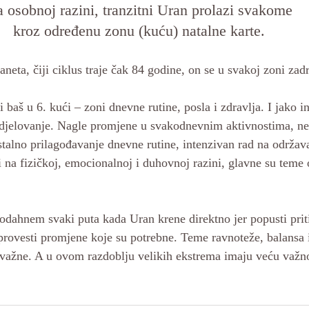
 osobnoj razini, tranzitni Uran prolazi svakome 
kroz određenu zonu (kuću) natalne karte. 
neta, čiji ciklus traje čak 84 godine, on se u svakoj zoni zad
 baš u 6. kući – zoni dnevne rutine, posla i zdravlja. I jako 
o djelovanje. Nagle promjene u svakodnevnim aktivnostima, ne
 stalno prilagođavanje dnevne rutine, intenzivan rad na održav
ti na fizičkoj, emocionalnoj i duhovnoj razini, glavne su teme
dahnem svaki puta kada Uran krene direktno jer popusti pritis
rovesti promjene koje su potrebne. Teme ravnoteže, balansa 
 važne. A u ovom razdoblju velikih ekstrema imaju veću važno