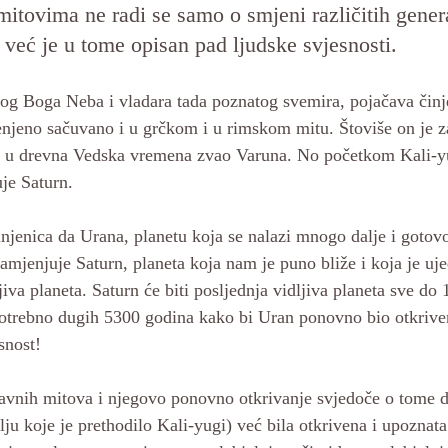
itovima ne radi se samo o smjeni različitih genera
već je u tome opisan pad ljudske svjesnosti. 
og Boga Neba i vladara tada poznatog svemira, pojačava činje
njeno sačuvano i u grčkom i u rimskom mitu. Štoviše on je z
e u drevna Vedska vremena zvao Varuna. No početkom Kali-y
je Saturn. 
činjenica da Urana, planetu koja se nalazi mnogo dalje i gotov
amjenjuje Saturn, planeta koja nam je puno bliže i koja je uje
iva planeta. Saturn će biti posljednja vidljiva planeta sve do
 potrebno dugih 5300 godina kako bi Uran ponovno bio otkriven
snost!
avnih mitova i njegovo ponovno otkrivanje svjedoče o tome da
ju koje je prethodilo Kali-yugi) već bila otkrivena i upoznat