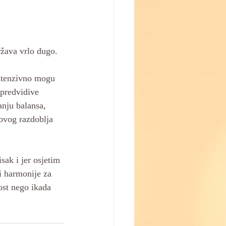
ržava vrlo dugo. 
intenzivno mogu 
predvidive 
anju balansa, 
 ovog razdoblja 
ak i jer osjetim 
i harmonije za 
st nego ikada 