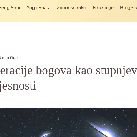
Feng Shui
Yoga Shala
Zoom snimke
Edukacije
Blog + 
3 min čitanja
eracije bogova kao stupnjev
jesnosti