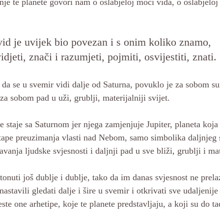
anje te planete govori nam o oslabjeloj moči vida, o oslabjeloj
id je uvijek bio povezan i s onim koliko znamo, 
vidjeti, znači i razumjeti, pojmiti, osvijestiti, znati. 
da se u svemir vidi dalje od Saturna, povuklo je za sobom su
za sobom pad u uži, grublji, materijalniji svijet. 
 staje sa Saturnom jer njega zamjenjuje Jupiter, planeta koja
etape preuzimanja vlasti nad Nebom, samo simbolika daljnjeg 
vanja ljudske svjesnosti i daljnji pad u sve bliži, grublji i mate
 tonuti još dublje i dublje, tako da im danas svjesnost ne prel
nastavili gledati dalje i šire u svemir i otkrivati sve udaljenije
te one arhetipe, koje te planete predstavljaju, a koji su do tad