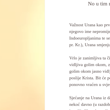
No u tim m
Važnost Urana kao prv
njegovo ime nepromije
Indoeuropljanima te s
pr. Kr.), Urana smjenju
Vrlo je zanimljiva ta 
vidljiva golim okom, z
golim okom jasno vidlj
poslije Krista. Bit će
ponovno vraćen u svje
Sjećanje na Urana iz d
nekoć davno (u razdobl