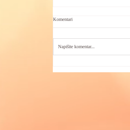
Komentari
Napišite komentar...
Boginje u tvojoj natalnoj karti