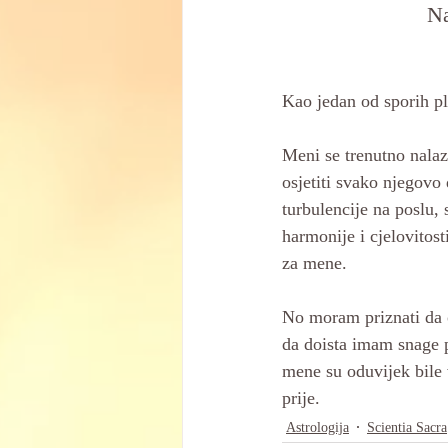
Na
Kao jedan od sporih pla
Meni se trenutno nalazi
osjetiti svako njegov
turbulencije na poslu,
harmonije i cjelovitos
za mene. 
No moram priznati da o
da doista imam snage p
mene su oduvijek bile
prije. 
Astrologija
Scientia Sacra