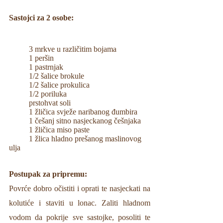
Sastojci za 2 osobe:                                      
3 mrkve u različitim bojama
1 peršin
1 pastrnjak
1/2 šalice brokule
1/2 šalice prokulica
1/2 poriluka
prstohvat soli
1 žličica svježe naribanog đumbira
1 češanj sitno nasjeckanog češnjaka 
1 žličica miso paste 
1 žlica hladno prešanog maslinovog 
ulja 
Postupak za pripremu:
Povrće dobro očistiti i oprati te nasjeckati na 
kolutiće i staviti u lonac. Zaliti hladnom 
vodom da pokrije sve sastojke, posoliti te 