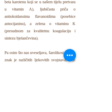
beta karotenu koji se u našem tijelu pretvara 
u vitamin A), ljubičasta priča o 
antioksidansima flavanoidima (posebice 
antocijaninu), a zelena o vitaminu K 
(presudnom za kvalitetnu koagulaciju i 
sintezu bjelančevina). 
Pa osim što nas uveseljava, šarolikost povrća 
znak je različitih ljekovitih svojstava, koje 
svako od njih nosi u sebi. Zato su ovakva 
jednostavna šarena jela među mojim 
najdražim zimskim obrocima.