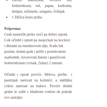
bohnenkraut, sol, papar, kurkuma, 
timijan, ružmarin, oregano, češnjak
1 žličica kuzu praha
Priprema:
Grah namočiti preko noći pa dobro isprati. 
Luk očistiti i oprati pa nasjeckati na kockice 
i dinstati na maslinovom ulju. Kada luk 
pozlati, dodati grah i pržiti s prstohvatom 
asafoetide, lovorovim listom i grančicom 
bohnenkrauta
 (vrisak, čubar) 2 minute.
Očistiti i oprati povrće. Mrkvu, peršin  i 
pastrnjak narezati na kolutiće, a stabljiku 
celera narezati na trakice. Povrće dodati 
grahu te zaliti s hladnom vodom da pokrije 
sve sastojke.