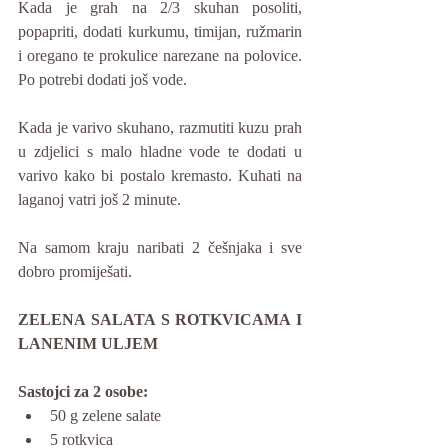
Kada je grah na 2/3 skuhan posoliti, 
popapriti, dodati kurkumu, timijan, ružmarin 
i oregano te prokulice narezane na polovice. 
Po potrebi dodati još vode.
Kada je varivo skuhano, razmutiti kuzu prah 
u zdjelici s malo hladne vode te dodati u 
varivo kako bi postalo kremasto. Kuhati na 
laganoj vatri još 2 minute.
Na samom kraju naribati 2 češnjaka i sve 
dobro promiješati.
ZELENA SALATA S ROTKVICAMA I 
LANENIM ULJEM
Sastojci za 2 osobe:
50 g zelene salate
5 rotkvica