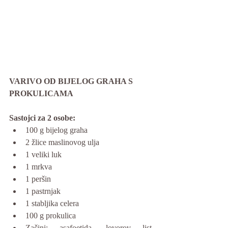
VARIVO OD BIJELOG GRAHA S 
PROKULICAMA
Sastojci za 2 osobe:
100 g bijelog graha
2 žlice maslinovog ulja
1 veliki luk
1 mrkva
1 peršin
1 pastrnjak
1 stabljika celera
100 g prokulica
Začini: asafoetida, lovorov list, 