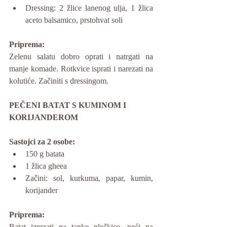
Dressing: 2 žlice lanenog ulja, 1 žlica 
aceto balsamico, prstohvat soli
Priprema:
Zelenu salatu dobro oprati i natrgati na 
manje komade. Rotkvice isprati i narezati na 
kolutiće. Začiniti s dressingom.
PEČENI BATAT S KUMINOM I 
KORIJANDEROM
Sastojci za 2 osobe:
150 g batata
1 žlica gheea
Začini: sol, kurkuma, papar, kumin, 
korijander
Priprema:
Batat izrezati na tanke ploškice, peći na 