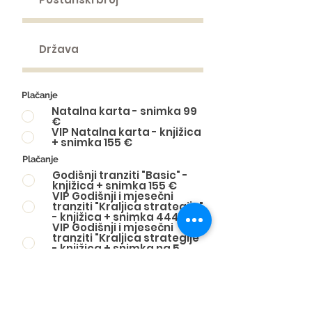
Plačanje
Natalna karta - snimka 99
€
VIP Natalna karta - knjižica
+ snimka 155 €
Plačanje
Godišnji tranziti "Basic" -
knjižica + snimka 155 €
VIP Godišnji i mjesečni
tranziti "Kraljica strategije"
- knjižica + snimka 444 €
VIP Godišnji i mjesečni
tranziti "Kraljica strategije"
- knjižica + snimka na 5
mjesečnih rata po 111 €
Plačanje
Sinastrija - snimka 99 €
VIP Sinastrija - knjižica +