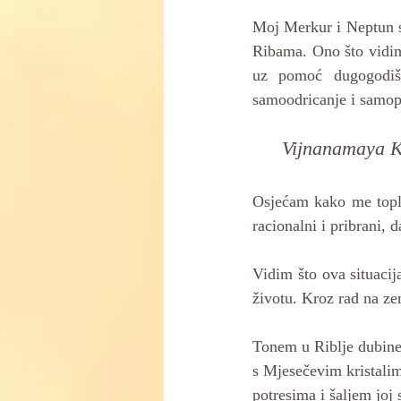
Moj Merkur i Neptun 
Ribama. Ono što vidim 
uz pomoć dugogodiš
samoodricanje i samop
Vijnanamaya 
Osjećam kako me topla
racionalni i pribrani,
Vidim što ova situacij
životu. Kroz rad na ze
Tonem u Riblje dubine
s Mjesečevim kristalim
potresima i šaljem joj s