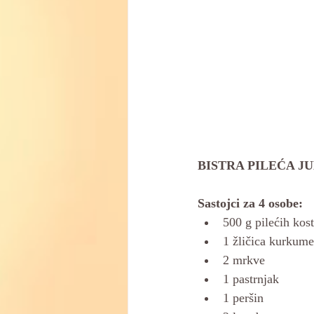
BISTRA PILEĆA J
Sastojci za 4 osobe:
500 g pilećih kos
1 žličica kurkume
2 mrkve 
1 pastrnjak 
1 peršin