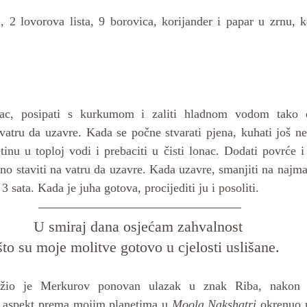
a, 2 lovorova lista, 9 borovica, korijander i papar u zrnu, 
onac, posipati s kurkumom i zaliti hladnom vodom tako d
 vatru da uzavre. Kada se počne stvarati pjena, kuhati još n
letinu u toploj vodi i prebaciti u čisti lonac. Dodati povrće i 
 staviti na vatru da uzavre. Kada uzavre, smanjiti na najman
3 sata. Kada je juha gotova, procijediti ju i posoliti.
U smiraj dana osjećam zahvalnost 
što su moje molitve gotovo u cjelosti uslišane. 
ježio je Merkurov ponovan ulazak u znak Riba, nakon d
v aspekt prema mojim planetima u 
Moola Nakshatri
 okrenuo 