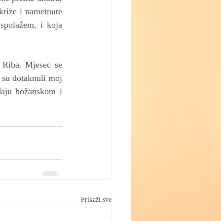
rize i nametnute 
spolažem, i koja 
Riba. Mjesec se 
su dotaknuli moj 
daju božanskom i 
Prikaži sve