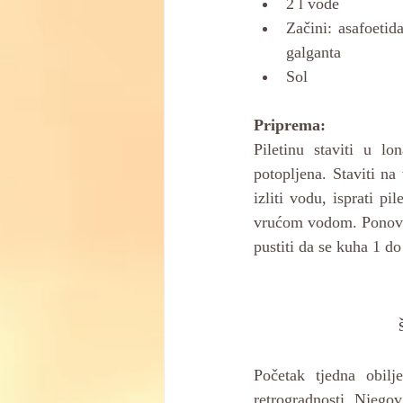
2 l vode
Začini: asafoetid
galganta 
Sol
Priprema:
Piletinu staviti u l
potopljena. Staviti na
izliti vodu, isprati pi
vrućom vodom. Ponovno
pustiti da se kuha 1 do 
Početak tjedna obil
retrogradnosti. Njego