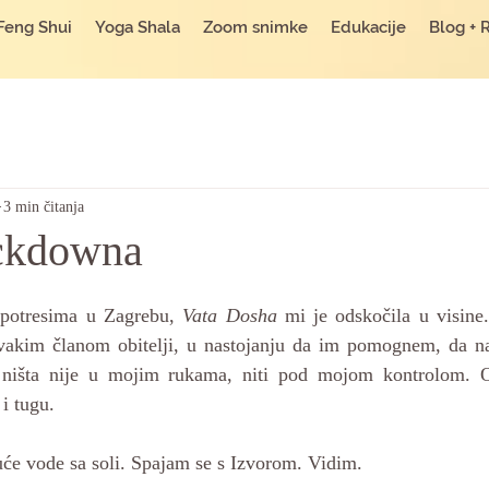
Feng Shui
Yoga Shala
Zoom snimke
Edukacije
Blog + 
3 min čitanja
ockdowna
o potresima u Zagrebu, 
Vata Dosha
 mi je odskočila u visine.
vakim članom obitelji, u nastojanju da im pomognem, da n
 ništa nije u mojim rukama, niti pod mojom kontrolom. O
i tugu. 
će vode sa soli. Spajam se s Izvorom. Vidim. 