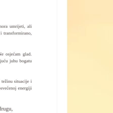
ra umrijeti, ali 
i transformirano, 
e osjećam glad. 
juću juhu bogatu 
žinu situacije i 
svećenoj energiji 
drugu, 