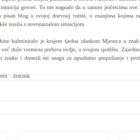
 intuicija govori. To me nagnalo da u samim početcima ove k
 pisati blog o svojoj dnevnoj rutini, o znanjima kojima ra
akše nosila s novonastalom situacijom.  
ine kulminiralo je krajem tjedna ulaskom Mjeseca u znak 
 već duže vremena prebiva ovdje, u svojem sjedištu. Zajedno 
m znaku i donesli mi snagu za apsolutno prepuštanje i pre
ogija
Ayurveda