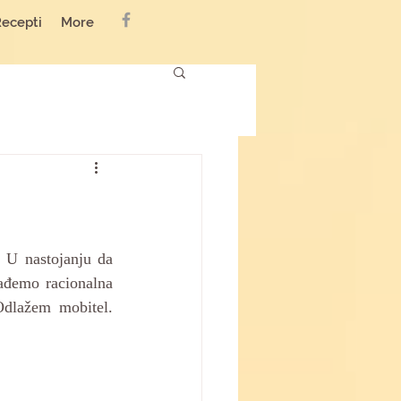
Recepti
More
 U nastojanju da 
ađemo racionalna 
dlažem mobitel. 