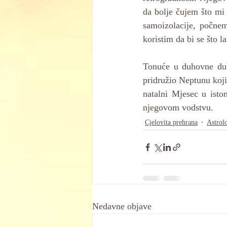
da bolje čujem što mi
samoizolacije, počnem
koristim da bi se što l
Tonuće u duhovne dub
pridružio Neptunu koji
natalni Mjesec u isto
njegovom vodstvu.
Cjelovita prehrana
Astrol
Nedavne objave