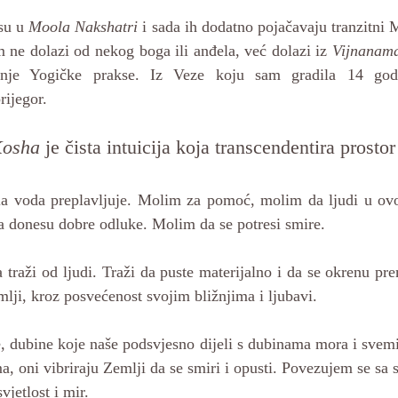
su u 
Moola Nakshatri
 i sada ih dodatno pojačavaju tranzitni 
ne dolazi od nekog boga ili anđela, već dolazi iz 
Vijnanam
nje Yogičke prakse. Iz Veze koju sam gradila 14 god
rijegor.
Kosha
 je čista intuicija koja transcendentira prostor
 voda preplavljuje. Molim za pomoć, molim da ljudi u ovoj 
 da donesu dobre odluke. Molim da se potresi smire. 
a traži od ljudi. Traži da puste materijalno i da se okrenu p
mlji, kroz posvećenost svojim bližnjima i ljubavi. 
, dubine koje naše podsvjesno dijeli s dubinama mora i svemi
a, oni vibriraju Zemlji da se smiri i opusti. Povezujem se s
vjetlost i mir.