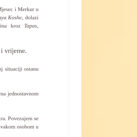
Mjesec i Merkur u 
aya Koshe
, dolazi 
ina kroz 
Tapas
, 
 i vrijeme. 
situaciji ostanu 
rema jednostavnom 
ra. Povezujem se 
a svakom osobom u 