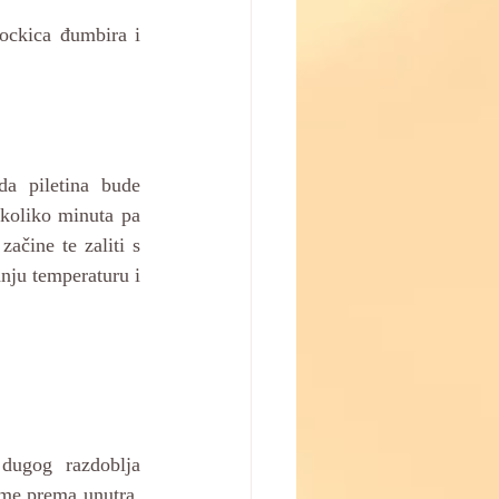
kockica đumbira i 
a piletina bude 
ekoliko minuta pa 
začine te zaliti s 
ju temperaturu i 
ugog razdoblja 
me prema unutra, 