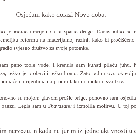
Osjećam kako dolazi Novo doba. 
ko je morao umrijeti da bi spasio druge. Danas nitko ne mo
emeljitu reformu na materijalnoj razini, kako bi pročišćeno 
 gradio svjesno društvo za svoje potomke.
 sam puno tople vode. I krenula sam kuhati pileću juhu. N
esa, teško je probaviti tešku hranu. Zato radim ovu okreplju
pomaže nutrijentima da prodru lako i duboko u sva tkiva.
onovno su mojom glavom prošle brige, ponovno sam osjetila te
i pauzu. Legla sam u 
Shavasanu
 i izmolila molitvu. U toj po
im nervozu, nikada ne jurim iz jedne aktivnosti u 