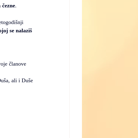
a čezne
.
togodišnji 
joj se nalaziš 
voje članove 
uša, ali i Duše 