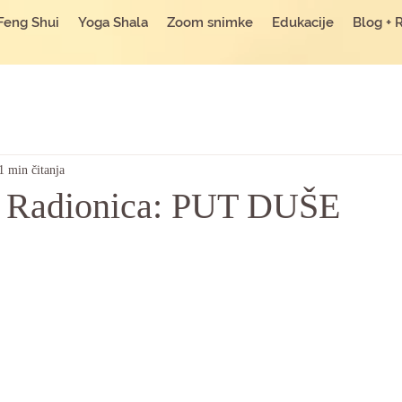
Feng Shui
Yoga Shala
Zoom snimke
Edukacije
Blog + 
1 min čitanja
i Radionica: PUT DUŠE