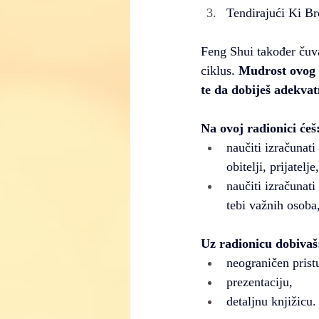
Tendirajući Ki Bro
Feng Shui također čuva
ciklus. 
Mudrost ovog ci
te da dobiješ adekva
Na ovoj radionici ćeš
naučiti izračunati
obitelji, prijatelj
naučiti izračunati
tebi važnih osoba
Uz radionicu dobivaš
neograničen prist
prezentaciju,
detaljnu knjižicu.