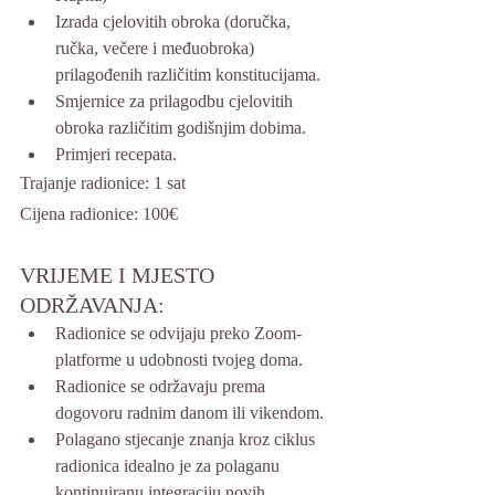
Izrada cjelovitih obroka (doručka, 
ručka, večere i međuobroka) 
prilagođenih različitim konstitucijama
.
Smjernice za prilagodbu cjelovitih 
obroka različitim godišnjim dobima.
Primjeri recepata.
Trajanje radionice: 1 sat
Cijena radionice: 100€
VRIJEME I MJESTO 
ODRŽAVANJA:
Radionice se odvijaju preko Zoom-
platforme u udobnosti tvojeg doma.
Radionice se održavaju 
prema 
dogovoru 
radnim danom ili vikendom.
Polagano stjecanje znanja kroz ciklus 
radionica idealno je za polaganu 
kontinuiranu integraciju novih 