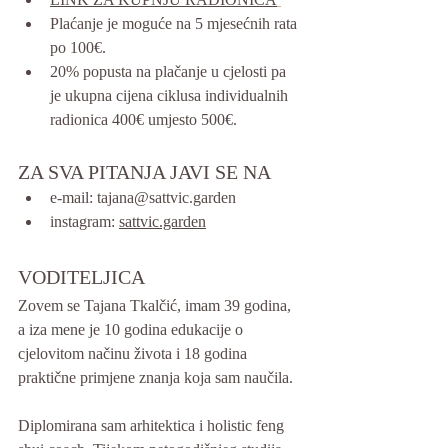
Plaćanje je moguće na 5 mjesećnih rata 
po 100€.
20% popusta na plačanje u cjelosti pa 
je ukupna cijena ciklusa individualnih 
radionica 400€ umjesto 500€.
ZA SVA PITANJA JAVI SE NA
e-mail: tajana@sattvic.garden
instagram: 
sattvic.garden
VODITELJICA
Zovem se Tajana Tkalčić, imam 39 godina, 
a iza mene je 10 godina edukacije o 
cjelovitom načinu života i 18 godina 
praktične primjene znanja koja sam naučila. 
Diplomirana sam arhitektica i holistic feng 