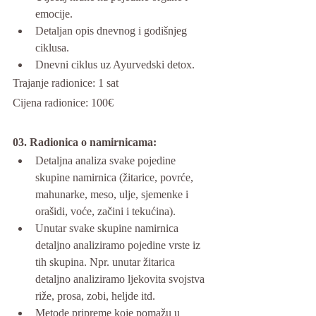
emocije.
Detaljan opis dnevnog i godišnjeg 
ciklusa.
Dnevni ciklus uz Ayurvedski detox.
Trajanje radionice: 1 sat
Cijena radionice: 100€
03. Radionica o namirnicama:
Detaljna analiza svake pojedine 
skupine namirnica (žitarice, povrće, 
mahunarke, meso, ulje, sjemenke i 
orašidi, voće, začini i tekućina).
Unutar svake skupine namirnica 
detaljno analiziramo pojedine vrste iz 
tih skupina. Npr. unutar žitarica 
detaljno analiziramo ljekovita svojstva 
riže, prosa, zobi, heljde itd.
Metode pripreme koje pomažu u 