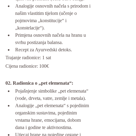
Analogije osnovnih načela s prirodom i 
našim vlastitim tijelom (učenje o 
pojmovima „konstitucije“ i 
„konstelacije“).
Primjena osnovnih načela na hranu u 
svrhu postizanja balansa.
Recept za Ayurvedski detoks.
Trajanje radionice: 1 sat
Cijena radionice: 100€
02. Radionica o „pet elemenata“:
Pojašnjenje simbolike „pet elemenata“ 
(vode, drveta, vatre, zemlje i metala).
Analogije „pet elemenata“ s pojedinim 
organskim sustavima, pojedinim 
vrstama hrane, emocijama, dobom 
dana i godine te aktivnostima.
Utjecaj hrane na pojedine organe i 