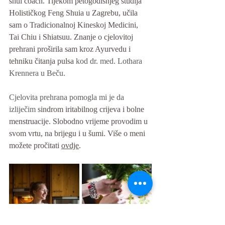
shui coach. Tijekom petogodišnjeg studija 
Holističkog Feng Shuia u Zagrebu, učila 
sam o Tradicionalnoj Kineskoj Medicini, 
Tai Chiu i Shiatsuu. Znanje o cjelovitoj 
prehrani proširila sam kroz Ayurvedu i 
tehniku čitanja pulsa 
kod dr. med. Lothara 
Krennera u Beču. 
Cjelovita prehrana pomogla mi je da 
izliječim 
sindrom iritabilnog crijeva i bolne 
menstruacije. Slobodno vrijeme provodim u 
svom vrtu, na brijegu i u šumi. Više o meni 
možete pročitati 
ovdje
.