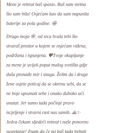
Mene je retreat baš spasio. Baš sam sretna 
što sam bila! Osjećam kao da sam napunila 
baterije za pola godine. 🤩 
Draga moja 🌸, od srca hvala tebi što 
stvaraš prostor u kojem se osjećam viđena, 
podržana i ispunjena. 💖Tvoje okupljanje 
za mene je uvijek poput malog svetišta gdje 
duša pronađe mir i snagu. Želim da i druge 
žene osjete poticaj da se okrenu sebi, da se 
ne boje upoznati sebe i onako duboko ući 
unutar. Jer samo tada počinje pravo 
iscjeljenje i stvarni rast nas samih. 🙏✨ 
Jedva čekam sljedeći retreat i naše ponovno 
susretanje! Znam da će mi baš tada trebati 