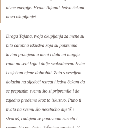
divne energije. Hvala Tajana! Jedva čekam 
novo okupljanje!
Draga Tajana, tvoja okupljanja za mene su 
bila čarobna iskustva koja su pokrenula 
lavinu promjena u meni i dala mi magiju 
rada na sebi koju i dalje svakodnevno živim 
i osjećam njene dobrobiti. Zato s veseljem 
dolazim na sljedeći retreat i jedva čekam da 
se prepustim svemu što si pripremila i da 
zajedno prođemo kroz to iskustvo. Puno ti 
hvala na svemu što nesebično dijeliš i 
stvaraš, radujem se ponovnom susretu i 
svemu što nas čeka. ✨Šaljem zagrljaj 🤍 