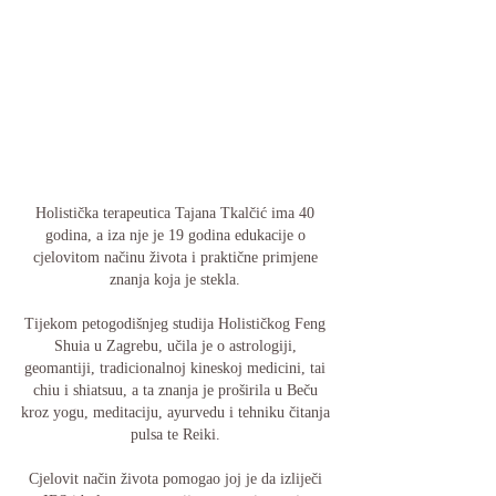
Holistička terapeutica Tajana Tkalčić ima 40 
godina, a iza nje je 19 godina edukacije o 
cjelovitom načinu života i praktične primjene 
znanja koja je stekla. 
Tijekom petogodišnjeg studija Holističkog Feng 
Shuia u Zagrebu, učila je o astrologiji, 
geomantiji, tradicionalnoj kineskoj medicini, tai 
chiu i shiatsuu, a ta znanja je proširila u Beču 
kroz yogu, meditaciju, ayurvedu i tehniku čitanja 
pulsa te Reiki. 
Cjelovit način života pomogao joj je da izliječi 