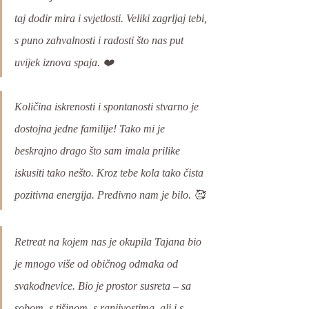
taj dodir mira i svjetlosti. Veliki zagrljaj tebi, 
s puno zahvalnosti i radosti što nas put 
uvijek iznova spaja. ❤️
Količina iskrenosti i spontanosti stvarno je 
dostojna jedne familije! Tako mi je 
beskrajno drago što sam imala prilike 
iskusiti tako nešto. Kroz tebe kola tako čista 
pozitivna energija. Predivno nam je bilo. 🥰 
Retreat na kojem nas je okupila Tajana bio 
je mnogo više od običnog odmaka od 
svakodnevice. Bio je prostor susreta – sa 
sobom, s tišinom, s ranjivostima, ali i s 