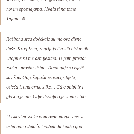
novim spoznajama. Hvala ti na tome 
Tajana 🙏
Raširena srca dočekale su me ove divne 
duše. Krug žena, zagrljaja čvrstih i iskrenih. 
Utoplile su me osmijesima. Dijeliti prostor 
zvuka i prostor tišine. Tamo gdje su riječi 
suvišne. Gdje šapuću senzacije tijela, 
osjećaji, unutarnje slike… Gdje opipljiv i 
glasan je mir. Gdje dovoljno je samo - biti.
U iskustvu svake ponaosob mogle smo se 
osluhnuti i dotaći. I vidjeti da koliko god 