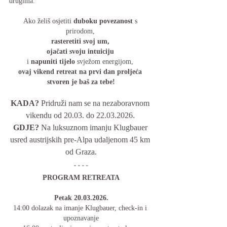
drugima.
Ako želiš osjetiti 
duboku povezanost
 s 
prirodom, 
rasteretiti svoj um, 
ojačati svoju intuiciju 
i 
napuniti tijelo 
svježom energijom, 
ovaj vikend retreat na prvi dan proljeća 
stvoren je baš za tebe!
KADA? 
Pridruži nam se na nezaboravnom 
vikendu od 20.03. do 22.03.2026. 
GDJE? 
Na luksuznom imanju Klugbauer 
usred austrijskih pre-Alpa udaljenom 45 km 
od Graza.
PROGRAM RETREATA
Petak 20.03.2026.
14:00 dolazak na imanje Klugbauer, check-in i 
upoznavanje