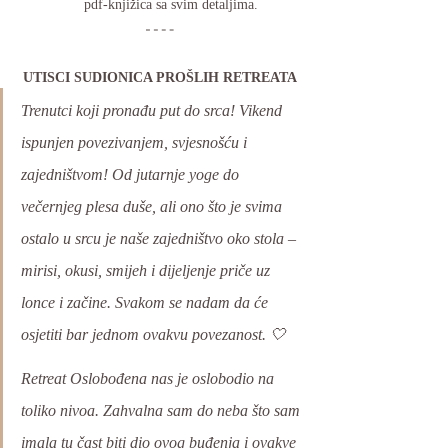
pdf-knjižica sa svim detaljima.
UTISCI SUDIONICA PROŠLIH RETREATA
Trenutci koji pronađu put do srca! Vikend 
ispunjen povezivanjem, svjesnošću i 
zajedništvom! Od jutarnje yoge do 
večernjeg plesa duše, ali ono što je svima 
ostalo u srcu je naše zajedništvo oko stola – 
mirisi, okusi, smijeh i dijeljenje priče uz 
lonce i začine. Svakom se nadam da će 
osjetiti bar jednom ovakvu povezanost. 🤍
Retreat Oslobođena nas je oslobodio na 
toliko nivoa. Zahvalna sam do neba što sam 
imala tu čast biti dio ovog buđenja i ovakve 