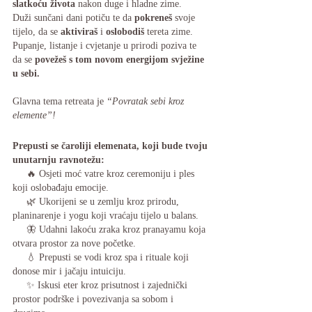
slatkoću života
 nakon duge i hladne zime.
Duži sunčani dani potiču te da 
pokreneš
 svoje 
tijelo, da se 
aktiviraš
 i 
oslobodiš
 tereta zime.
Pupanje, listanje i cvjetanje u prirodi poziva te 
da se 
povežeš s tom novom energijom svježine 
u sebi.
Glavna tema retreata je 
“Povratak sebi kroz 
elemente”!
Prepusti se čaroliji elemenata, koji bude tvoju 
unutarnju ravnotežu:
     🔥 Osjeti moć vatre kroz ceremoniju i ples 
koji oslobađaju emocije.
     🌿 Ukorijeni se u zemlju kroz prirodu, 
planinarenje i yogu koji vraćaju tijelo u balans.
     🦋 Udahni lakoću zraka kroz pranayamu koja 
otvara prostor za nove početke.
     💧 Prepusti se vodi kroz spa i rituale koji 
donose mir i jačaju intuiciju.
     ✨ Iskusi eter kroz prisutnost i zajednički 
prostor podrške i povezivanja sa sobom i 