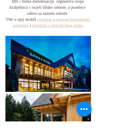
IBS i bolne menstruacije, regenerira svoju 
kralješnicu i iscjeli bliske odnose, a posebice 
odnos sa samom sobom. 
Više o njoj možeš 
poslušati u njenom besplatnom 
webinaru
 i 
pročitati u njenom blog postu
.