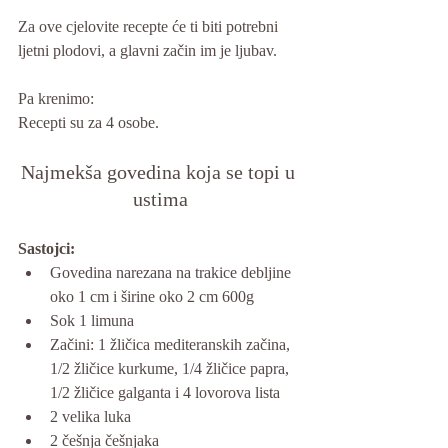
Za ove cjelovite recepte će ti biti potrebni 
ljetni plodovi, a glavni začin im je ljubav. 
Pa krenimo:
Recepti su za 4 osobe.
Najmekša govedina koja se topi u 
ustima
Sastojci:
Govedina narezana na trakice debljine 
oko 1 cm i širine oko 2 cm 600g
Sok 1 limuna
Začini: 1 žličica mediteranskih začina, 
1/2 žličice kurkume, 1/4 žličice papra, 
1/2 žličice galganta i 4 lovorova lista
2 velika luka
2 češnja češnjaka