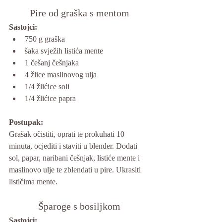
Pire od graška s mentom
Sastojci:
750 g graška
šaka svježih listića mente
1 češanj češnjaka
4 žlice maslinovog ulja
1/4 žlićice soli
1/4 žlićice papra
Postupak: 
Grašak očistiti, oprati te prokuhati 10 
minuta, ocjediti i staviti u blender. Dodati 
sol, papar, naribani češnjak, listiće mente i 
maslinovo ulje te zblendati u pire. Ukrasiti 
lističima mente.
Šparoge s bosiljkom
Sastojci: