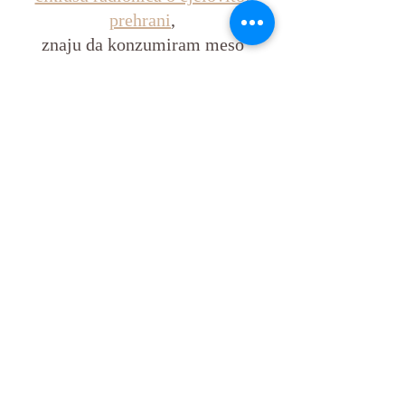
prehrani
, 
znaju da konzumiram meso 
jednom tjedno, 
jer je to za moju konstituciju 
dovoljno kako bih održala 
balans kolagena i vitamina B12 u 
svom tijelu.
Ove cjelovite recepte je vrlo lako moguće 
prilagoditi za vegane ako izbacite govedinu, 
a ghee zamjenite maslinovim uljem. No tada 
je kolagen i vitamin B12 potrebno 
nadomjestiti na drugi način.
Vikend pun užitka ti želim! 
Cjelovita prehrana