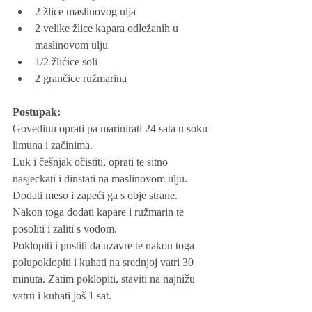
2 žlice maslinovog ulja
2 velike žlice kapara odležanih u 
maslinovom ulju
1/2 žlićice soli
2 grančice ružmarina
Postupak: 
Govedinu oprati pa marinirati 24 sata u soku 
limuna i začinima.
Luk i češnjak očistiti, oprati te sitno 
nasjeckati i dinstati na maslinovom ulju. 
Dodati meso i zapeći ga s obje strane. 
Nakon toga dodati kapare i ružmarin te 
posoliti i zaliti s vodom.
Poklopiti i pustiti da uzavre te nakon toga 
polupoklopiti i kuhati na srednjoj vatri 30 
minuta. Zatim poklopiti, staviti na najnižu 
vatru i kuhati još 1 sat.