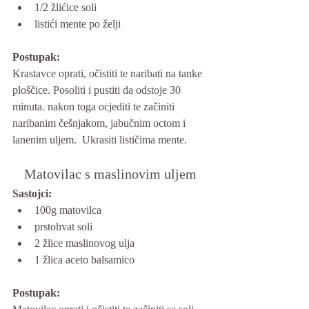
1/2 žlićice soli
listići mente po želji
Postupak: 
Krastavce oprati, očistiti te naribati na tanke 
ploščice. Posoliti i pustiti da odstoje 30 
minuta. nakon toga ocjediti te začiniti 
naribanim češnjakom, jabučnim octom i 
lanenim uljem.  Ukrasiti lističima mente.
Matovilac s maslinovim uljem
Sastojci:
100g matovilca
prstohvat soli
2 žlice maslinovog ulja
1 žlica aceto balsamico
Postupak: 