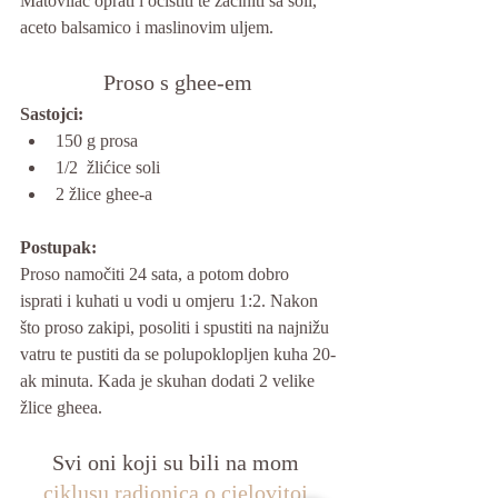
Matovilac oprati i očistiti te začiniti sa soli, 
aceto balsamico i maslinovim uljem.
Proso s ghee-em
Sastojci:
150 g prosa
1/2  žlićice soli
2 žlice ghee-a
Postupak: 
Proso namočiti 24 sata, a potom dobro 
isprati i kuhati u vodi u omjeru 1:2. Nakon 
što proso zakipi, posoliti i spustiti na najnižu 
vatru te pustiti da se polupoklopljen kuha 20-
ak minuta. Kada je skuhan dodati 2 velike 
žlice gheea.
Svi oni koji su bili na mom 
ciklusu radionica o cjelovitoj 