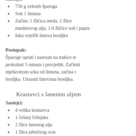
750 g zelenih šparoga
Sok 1 limuna
Začini: 1 žlićica meda, 2 žlice 
maslinovog ulja, 1/4 žlićice soli i papra
šaka svježih listova bosiljka
Postupak: 
Šparoge oprati i narezati na trakice te 
prokuhati 5 minuta i procjediti. Začiniti 
mješavinom soka od limuna, začina i 
bosiljka. Ukrasiti listovima bosiljka.
Krastavci s lanenim uljem
Sastojci:
4 velika krastavca
1 češanj češnjaka
2 žlice lanenog ulja
1 žlica jabučnog octa